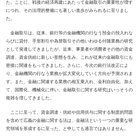
た。ことに、戦後の経済再建にあたって金融取引の重要性が増す
につれ、その法理的整備にも著しい進歩がみられるに至りまし
た。
金融取引は、従来、銀行等の金融機関の行なう預金の預入れな
らびに貸付、手形割引や為替取引その他いわゆる付随業務の研究
として発達してきましたが、近来、事業者や消費者その他の資金
調達、資金供給に新しい形態を生み、これが従来の金融取引にも
密接に関連をもってきました。さらに、今次の銀行法改正によ
り、金融機関の行なう業務が拡大変化していく方向が予測されま
す。また、金融に関連する業務の相互乗入れ、金利自由化、加え
て、国際化、機械化に伴い、金融取引に関する研究はいっそうの
複雑を増してきました。
ここに至って、資金調達・供給や信用供与に関する制度的問題
を含めて広義の金融に関する法は、金融法という一つの重要な研
究領域を形成するに至った、と申しても過言ではありません。