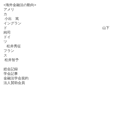
<海外金融法の動向>
アメリ
カ
小出 篤
イングラン
ド 山下
純司
ドイ
ツ
松井秀征
フラン
ス
松井智予
総会記録
学会記事
金融法学会規約
法人賛助会員