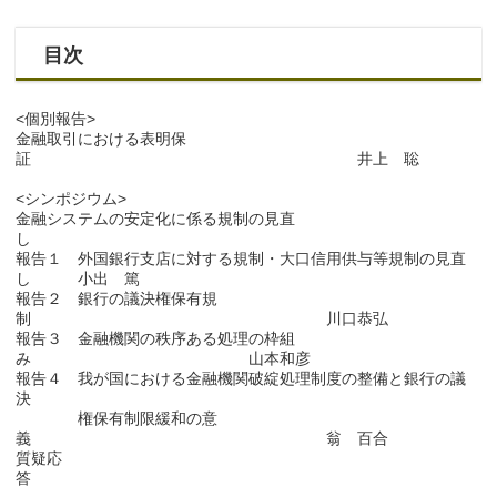
目次
<個別報告>
金融取引における表明保
証 井上 聡
<シンポジウム>
金融システムの安定化に係る規制の見直
し
報告１ 外国銀行支店に対する規制・大口信用供与等規制の見直
し 小出 篤
報告２ 銀行の議決権保有規
制 川口恭弘
報告３ 金融機関の秩序ある処理の枠組
み 山本和彦
報告４ 我が国における金融機関破綻処理制度の整備と銀行の議
決
権保有制限緩和の意
義 翁 百合
質疑応